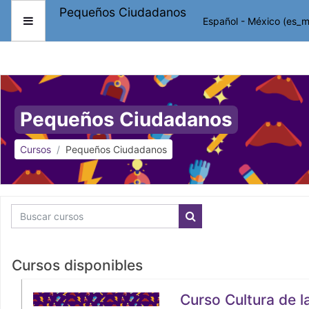
Saltar al contenido principal
Pequeños Ciudadanos
Español - México ‎(es_m
Pánel lateral
Pequeños Ciudadanos
Cursos
Pequeños Ciudadanos
Buscar cursos
Buscar cursos
Cursos disponibles
Curso Cultura de l