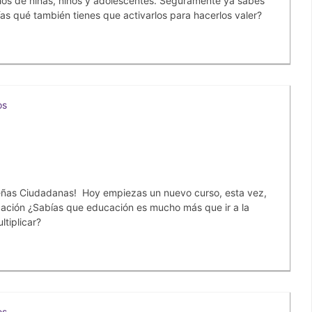
chos de niñas, niños y adolescentes. Seguramente ya sabes
as qué también tienes que activarlos para hacerlos valer?
os
ñas Ciudadanas! Hoy empiezas un nuevo curso, esta vez,
ucación ¿Sabías que educación es mucho más que ir a la
ltiplicar?
os